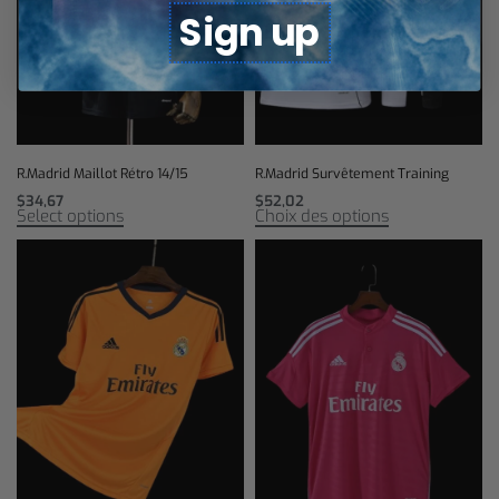
Sign up
R.Madrid Maillot Rétro 14/15
R.Madrid Survêtement Training
$
34,67
$
52,02
Select options
Choix des options