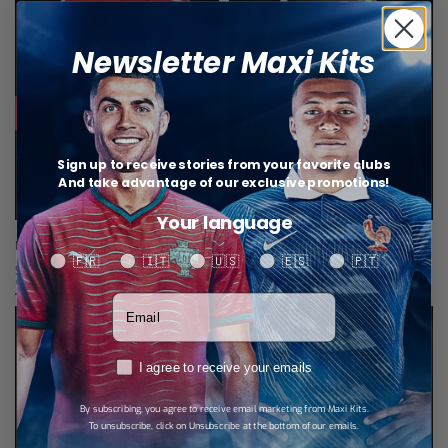
Newsletter Maxi Kits
Sign up to receive stories from your favorite clubs
And take advantage of our exclusive promotions!
Your language
R.Madrid Maillot Third Rétro 2011/12
R.Madrid Short Third 25/26
Your language
🇫🇷
🇮🇹
🇺🇸
🇪🇸
🇵🇹
$
34,67
$
17,33
Select options
Choix des options
Votre adresse email
RGPD
I agree to receive your emails
By subscribing, you agree to receive email marketing from Maxi Kits.
To unsubscribe, click on Unsubscribe at the bottom of our emails.