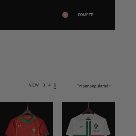
COMPTE
0
VIEW
3
4
5
Tri par popularité