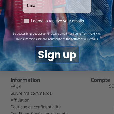
RGPD
I agree to receive your emails
NOUVEAUTÉ
Cruz Azul Maillot
By subscribing, you agree to receive email marketing from Maxi Kits.
Coolligan 26/27
To unsubscribe, click on Unsubscribe at the bottom of our emails.
$
28,81
Sign up
Select options
Information
Compte
SE
FAQ’s
Suivre ma commande
Affiliation
Politique de confidentialité
Conditions Générales de Vente