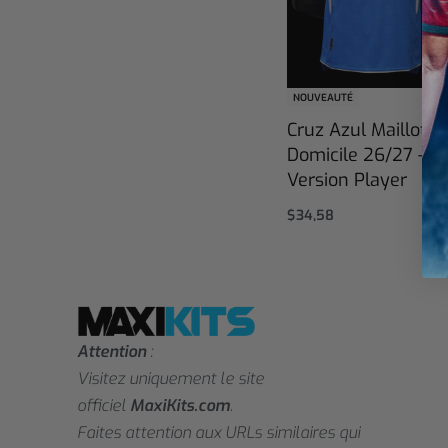
NOUVEAUTÉ
Cruz Azul Maillot
Domicile 26/27 –
Version Player
$
34,58
Select options
Attention
:
Visitez uniquement le site
officiel
MaxiKits.com
.
Faites attention aux URLs similaires qui