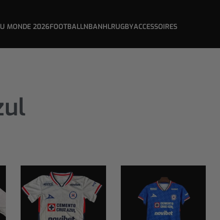
DU MONDE 2026
FOOTBALL
NBA
NHL
RUGBY
ACCESSOIRES
zul