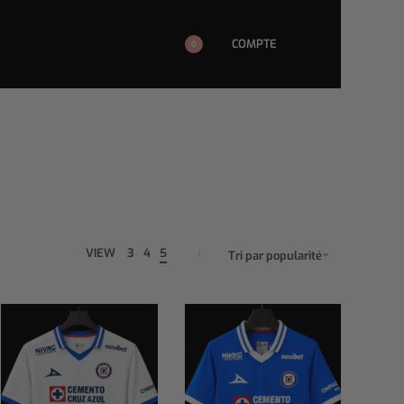
COMPTE
0
VIEW
3
4
5
Tri par popularité