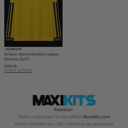
NOUVEAUTÉ
Al Nassr Maillot Manches Longues
Domicile 26/27
$
40,46
Select options
Attention
:
Visitez uniquement le site officiel
MaxiKits.com
.
Faites attention aux URLs similaires qui pourraient