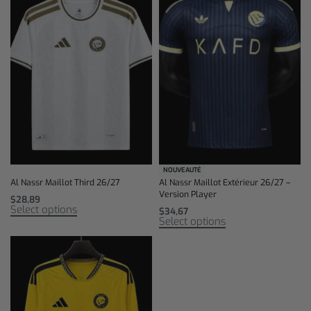
NOUVEAUTÉ
Al Nassr Maillot Third 26/27
Al Nassr Maillot Extérieur 26/27 –
Version Player
$
28,89
Select options
$
34,67
Select options