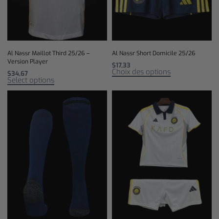
Al Nassr Maillot Third 25/26 –
Al Nassr Short Domicile 25/26
Version Player
$
17,33
Choix des options
$
34,67
Select options