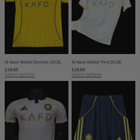
Al Nassr Maillot Domicile 25/26
Al Nassr Maillot Third 25/26
$
28,89
$
28,89
Select options
Select options