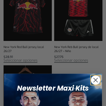
New York Red Bull jersey local
New York Reb Bull jersey de local
26/27
26/27 – Niño
$
28,91
$
27,75
Seleccionar opciones
Seleccionar opciones
Newsletter Maxi Kits