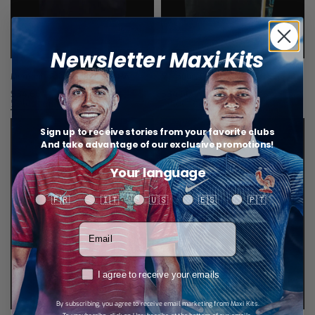
Newsletter Maxi Kits
Memphis Grizzlies Jersey NBA
Memphis Grizzlies Jersey NBA
$
34,66
$
34,66
Select options
Select options
Sign up to receive stories from your favorite clubs
And take advantage of our exclusive promotions!
Your language
Your language
🇫🇷
🇮🇹
🇺🇸
🇪🇸
🇵🇹
Votre adresse email
RGPD
I agree to receive your emails
By subscribing, you agree to receive email marketing from Maxi Kits.