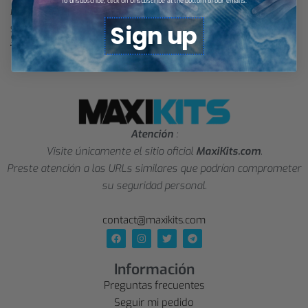
To unsubscribe, click on Unsubscribe at the bottom of our emails.
Memphis Grizzlies Jersey NBA
Memphis Grizzlies Jersey NBA
Sign up
$
34,66
$
28,88
Select options
Select options
Atención
:
Visite únicamente el sitio oficial
MaxiKits.com
.
Preste atención a las URLs similares que podrían comprometer
su seguridad personal.
contact@maxikits.com
Información
Preguntas frecuentes
Seguir mi pedido