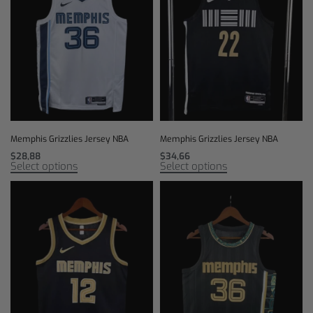
Memphis Grizzlies Jersey NBA
Memphis Grizzlies Jersey NBA
$
28,88
$
34,66
Select options
Select options