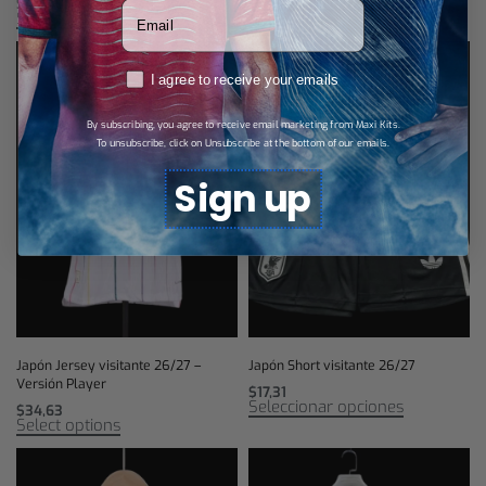
Seleccionar opciones
$
40,40
Votre adresse email
Select options
RGPD
I agree to receive your emails
By subscribing, you agree to receive email marketing from Maxi Kits.
To unsubscribe, click on Unsubscribe at the bottom of our emails.
Sign up
Japón Jersey visitante 26/27 –
Japón Short visitante 26/27
Versión Player
$
17,31
Seleccionar opciones
$
34,63
Select options