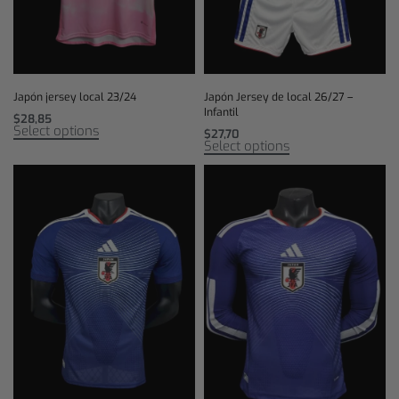
Japón jersey local 23/24
Japón Jersey de local 26/27 –
Infantil
$
28,85
Select options
$
27,70
Select options