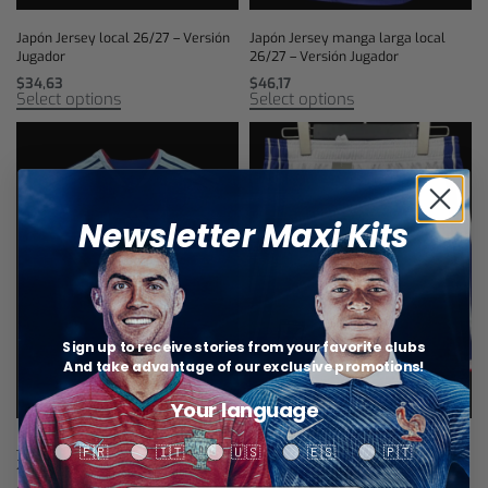
Japón Jersey local 26/27 – Versión
Japón Jersey manga larga local
Jugador
26/27 – Versión Jugador
$
34,63
$
46,17
Select options
Select options
Newsletter Maxi Kits
Sign up to receive stories from your favorite clubs
And take advantage of our exclusive promotions!
Your language
Japón Jersey manga larga local
Japón Short Home 26/27
Your language
🇫🇷
🇮🇹
🇺🇸
🇪🇸
🇵🇹
26/27
$
17,31