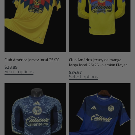
Club América jersey local 25/26
Club América jersey de manga
larga local 25/26 – versión Player
$
28,89
Select options
$
34,67
Select options