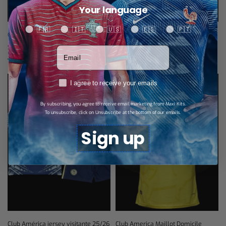
Your language
Your language
🇫🇷
🇮🇹
🇺🇸
🇪🇸
🇵🇹
Club América jersey visitante 25/26
Club América jersey local 25/26 –
Infantil
$
28,89
Votre adresse email
Select options
$
27,74
Select options
RGPD
I agree to receive your emails
By subscribing, you agree to receive email marketing from Maxi Kits.
To unsubscribe, click on Unsubscribe at the bottom of our emails.
Sign up
Club América jersey visitante 25/26
Club America Maillot Domicile