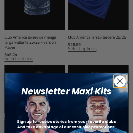
Club América jersey de manga
Club América jersey tercera 25/26
larga visitante 25/26 – versión
$
28,89
Player
Select options
$
46,24
Select options
Newsletter Maxi Kits
Sign up to receive stories from your favorite clubs
And take advantage of our exclusive promotions!