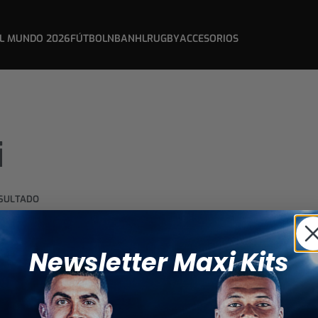
L MUNDO 2026
FÚTBOL
NBA
NHL
RUGBY
ACCESORIOS
i
ESULTADO
Newsletter Maxi Kits