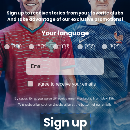
Sign up to receive stories from your favorite clubs
And take advantage of our exclusive promotions!
Your language
Your language
🇫🇷
🇮🇹
🇺🇸
🇪🇸
🇵🇹
Votre adresse email
RGPD
I agree to receive your emails
Información
Cuenta
By subscribing, you agree to receive email marketing from Maxi Kits.
SE
Preguntas frecuentes
To unsubscribe, click on Unsubscribe at the bottom of our emails.
Seguir mi pedido
Afiliación
Sign up
Política de privacidad