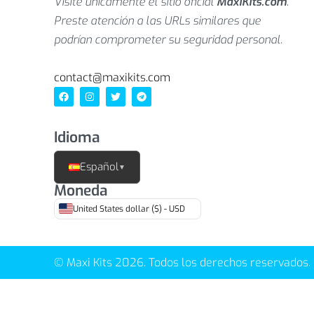
Visite únicamente el sitio oficial
MaxiKits.com
.
Preste atención a las URLs similares que
podrían comprometer su seguridad personal.
contact@maxikits.com
Idioma
Español
▼
Moneda
United States dollar ($) - USD
© Maxi Kits 2026. Todos los derechos reservados.