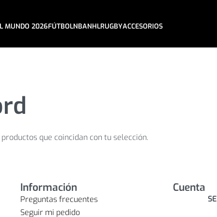
L MUNDO 2026
FÚTBOL
NBA
NHL
RUGBY
ACCESORIOS
ord
productos que coincidan con tu selección.
Información
Cuenta
SE
Preguntas frecuentes
Seguir mi pedido