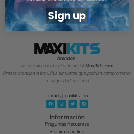
To unsubscribe, click on Unsubscribe at the bottom of our emails.
Boston Celtics Jersey NBA
Boston Celtics Jersey NBA
Sign up
$
34,57
$
34,57
Select options
Select options
Atención
:
Visite únicamente el sitio oficial
MaxiKits.com
.
Preste atención a las URLs similares que podrían comprometer
su seguridad personal.
contact@maxikits.com
Información
Preguntas frecuentes
Seguir mi pedido