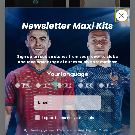
Newsletter Maxi Kits
Boston Celtics Jersey NBA
Boston Celtics Jersey NBA
$
34,57
$
34,57
Select options
Select options
Sign up to receive stories from your favorite clubs
And take advantage of our exclusive promotions!
Your language
Your language
🇫🇷
🇮🇹
🇺🇸
🇪🇸
🇵🇹
Votre adresse email
RGPD
I agree to receive your emails
By subscribing, you agree to receive email marketing from Maxi Kits.