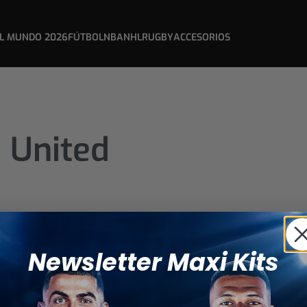
L MUNDO 2026
FÚTBOL
NBA
NHL
RUGBY
ACCESORIOS
 United
Newsletter Maxi Kits